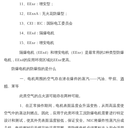
11、EExe：增安型；
12、EExnA：无火花防爆型；
13、CEI：IEC：国际电工委员会
14、EExd：隔爆电机
15、EExe：增安电机
隔爆电机（
EExd）和增安电机（EExe）是最常用的2种类型防爆
电机，EExd的应用环境区域比EExe更高。
防爆电机的防爆指的是什么
一、电机周围的空气存在潜在爆炸的蒸汽
——汽油、甲烷、
酒
精
、苯等
此类空气的点火源可能存在两种可能。
1、在正常操作期间，电机表面温度会升温变热，从而高温度使
空气中的蒸达到燃点。因此，应用于此类环境工况防爆电机需要进行特定
设计和
测试
，使其外壳表面温度较低，保证安全。
NEC将爆炸性蒸汽分成