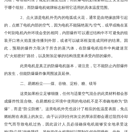
几组，每组都对应于规定的温度范围，而防爆电机必须要标志上安全适用
于哪个组别，而防爆电机铭牌标志标明它适用的具体温度范围。
2、点火源是电机外壳内的电弧或火花，通常是由绝缘故障引起
的，点燃了电机内部的空气，因为电机不能隔绝蒸汽/空气，或早或晚在某
个时刻电机内外环境会变的相同，内部爆炸可以通过结构中不可避免的组
装开口将火焰直接传播到外部，或者可以破坏框架造成同样的结果。因
此，预期的爆炸力取决于所含的蒸汽体，在防爆电机组件中构建迷宫
式“火焰密封”路径，以及附加足够的结构强度来承受内部的爆炸。
此类电机是真正的防爆电机版本，请注意，它不能防止内部爆炸
的发生，但能防爆爆炸像周围波及延伸。
二、易燃粉尘
——煤、谷物、淀粉、糖、镁等
这类如果粉尘足够细微，任何与适量空气混合的此类材料都会形
成爆炸性混合物。在易燃粉尘环境中使用的电动机不是不准确地称为
“防
爆”，而是“防尘防燃”。这类电机外壳也设计了相应的低温度表面，免点
燃粘附在表面上的灰尘。由于认识到任何灰尘的厚涂层都会通过阻挡冷却
空气而导致电机过热，因此设计人员必须确保电机能够安全地承受这