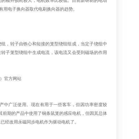
起的额外损耗较大，电机效率比较低。目前新研制的电动
有用电子换向器取代电刷换向器的趋势。
绕组，转子由铁心和短接的笼型绕组组成，当定子绕组中
在转子笼型绕组中生成电流，该电流又会受到磁场的作用
产中广泛使用。现在有用于一些客车，但因功率密度较
物，在其前期的产品中使用了铜条鼠笼的感应电机，但因其总体
3上已经改用永磁同步电机作为驱动电机了。