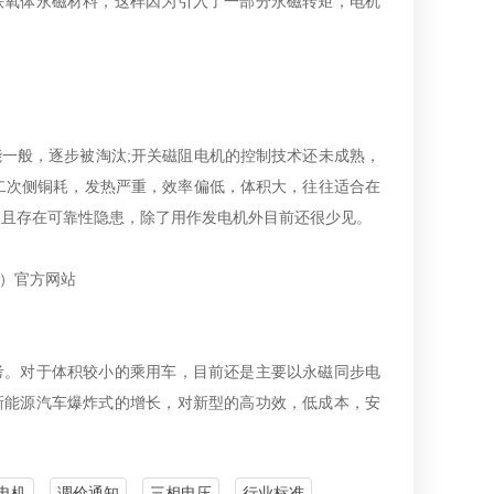
铁氧体永磁材料，这样因为引入了一部分永磁转矩，电机
一般，逐步被淘汰;开关磁阻电机的控制技术还未成熟，
二次侧铜耗，发热严重，效率偏低，体积大，往往适合在
护且存在可靠性隐患，除了用作发电机外目前还很少见。
考。对于体积较小的乘用车，目前还是主要以永磁同步电
新能源汽车爆炸式的增长，对新型的高功效，低成本，安
电机
调价通知
三相电压
行业标准