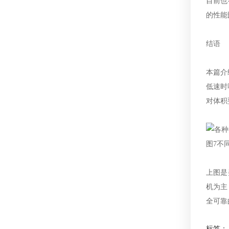
目前也
的性能
结语
本篇介
低速时
对体积
图7不
上图是
机为主
全可靠
标签：