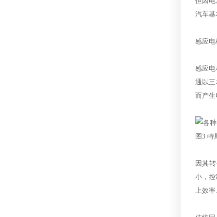
但因电
汽车基
感应电
感应电
通以三
而产生
图3 
因其转
小，控
上效率