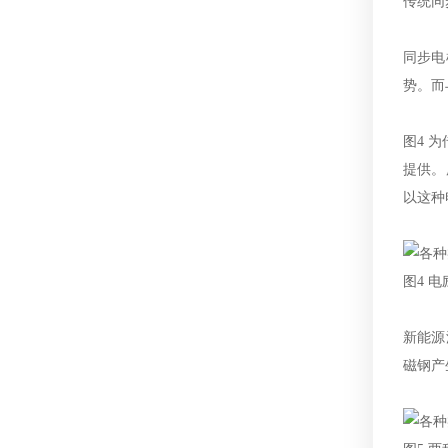
传统同
同步电
势。而
图4 
提供。
以这种
图4 
新能源
磁钢产