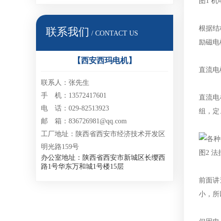
图1 
根据结
联系我们
/ CONTACT US
励磁电
【西安西玛电机】
直流电
联系人：张先生
手 机：13572417601
直流电
电 话：029-82513923
组，定
邮 箱：836726981@qq.com
工厂地址：陕西省西安市经济技术开发区
明光路159号
图2 
办公室地址：陕西省西安市新城区长缨西
路1号华东万和城1号楼15层
前面讲
小，所