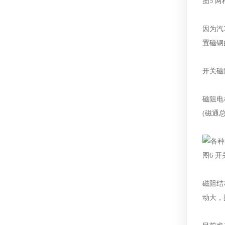
图5 
因为汽
置磁钢
开关磁
磁阻电
(磁通
图6 
磁阻结
动大，