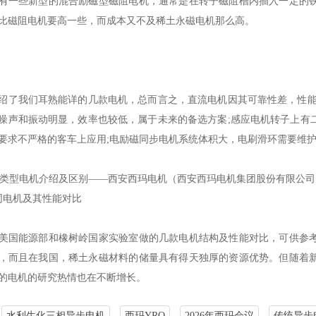
有一些新型的混合励磁型磁阻电机，通常是在转子磁阻槽内插入一定的
比磁阻电机要高一些，而成本又不及稀土永磁电机那么高。
绍了我们耳熟能详的几款电机，总而言之，直流电机因其可靠性差，性能
噪声和振动明显，效率也较低，属于未来的备选方案;感应电机转子上有
要求不严格的客车上应用;电励磁同步电机系统体积大，电刷滑环需要维
同电机及其性能对比
美国能源部和橡树岭国家实验室做的几款电机结构及性能对比，可供参
，而且在我国，稀土永磁材料的储量具有得天独厚的资源优势。但随着
的电机的研究热情也在不断增长。
水利生化三相异步电机
西玛YRQ
2026年西玛会议
传统异步