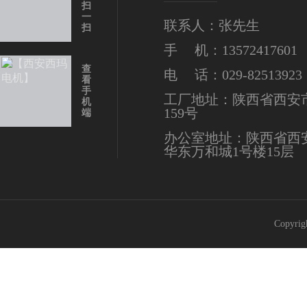
扫
一
联系人：张先生
扫
手 机：13572417601
查
电 话：029-82513923
看
手
工厂地址：陕西省西安
机
159号
端
办公室地址：陕西省西
华东万和城1号楼15层
Copy