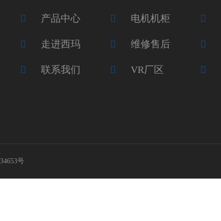
产品中心
电机机柜
走进西玛
维修售后
联系我们
VR厂区
34653号