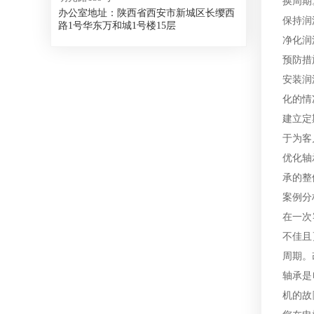
换周期
办公室地址：陕西省西安市新城区长缨西
保持润
路1号华东万和城1号楼15层
净化润
预防措
安装润
化的情
建立定
于为客
优化轴
承的整
案例分
在一次
不佳且
周期。
轴承是
机的故