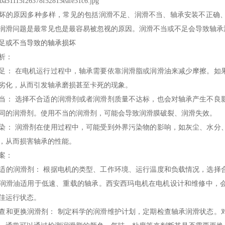
坏的原因多种多样，常见的包括润滑不足、润滑不当、轴承安装不正确
润滑问题是最常见也是最容易被忽视的原因。润滑不当或不足会导致轴承
足或不当导致的轴承损坏
析：
足：
在电机运行过程中，轴承需要依靠润滑脂或润滑油来减少摩擦。如
劣化，从而引发轴承磨损甚至卡死的现象。
当：
选择不合适的润滑剂或者润滑剂质量不达标，也会对轴承产生不良
同的润滑剂。使用不当的润滑剂，可能会导致润滑膜破裂、润滑失效。
染：
润滑剂在使用过程中，可能受到外界污染物的影响，如灰尘、水分
，从而损害轴承的性能。
案：
适的润滑剂：
根据电机的类型、工作环境、运行温度和负载情况，选择
润滑油适用于低速、重载的轴承。
西安西玛电机
在电机设计和维修中，
佳运行状态。
查和更换润滑剂：
制定科学的润滑维护计划，定期检查轴承润滑状态。