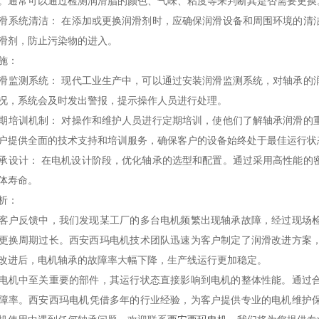
。通常可以通过检测润滑脂的颜色、气味、粘度等来判断其是否需要更换
滑系统清洁：
在添加或更换润滑剂时，应确保润滑设备和周围环境的清
滑剂，防止污染物的进入。
施：
滑监测系统：
现代工业生产中，可以通过安装润滑监测系统，对轴承的
况，系统会及时发出警报，提示操作人员进行处理。
期培训机制：
对操作和维护人员进行定期培训，使他们了解轴承润滑的
户提供全面的技术支持和培训服务，确保客户的设备始终处于最佳运行状
承设计：
在电机设计阶段，优化轴承的选型和配置。通过采用高性能的
体寿命。
析：
客户反馈中，我们发现某工厂的多台电机频繁出现轴承故障，经过现场
更换周期过长。
西安西玛电机
技术团队迅速为客户制定了润滑改进方案
改进后，电机轴承的故障率大幅下降，生产线运行更加稳定。
电机中至关重要的部件，其运行状态直接影响到电机的整体性能。通过
障率。
西安西玛电机
凭借多年的行业经验，为客户提供专业的电机维护