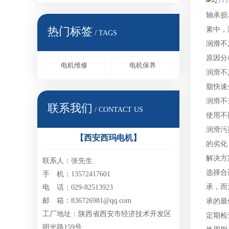
轴承损
热门标签
素中，
/ TAGS
润滑不
原因分
电机维修
电机保养
润滑不
脂快速
润滑不
联系我们
/ CONTACT US
使用不
润滑污
【西安西玛电机】
的劣化
解决方
联系人：张先生
选择合
手 机：13572417601
承，而
电 话：029-82513923
邮 箱：836726981@qq.com
承的最
工厂地址：陕西省西安市经济技术开发区
定期检
明光路159号