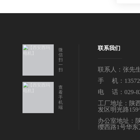
联系我们
微
信
扫
一
联系人：张先
扫
手 机：135724
查
电 话：029-82
看
手
工厂地址：陕
机
端
发区明光路159
办公室地址：
缨西路1号华东