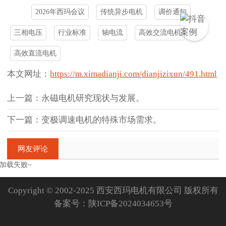
2026年西玛会议
传统异步电机
调价通知
三相电压
行业标准
轴电流
高效交流电机
高效直流电机
本文网址：
https://m.ximadianji.com/dianjizixun/491.html
上一篇：永磁电机研究现状与发展。
下一篇：变极调速电机的特殊市场需求。
网友评论
加载失败~
Copyright © 2002-2025 西安西玛电机有限公司 版权所有
备案号：
陕ICP备2024034653号